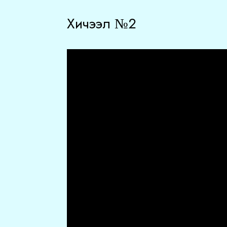
Хичээл №2
Video
Player