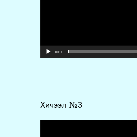
00:00
Хичээл №3
Video
Player