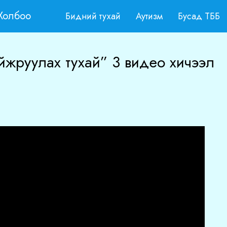
Холбоо
Бидний тухай
Аутизм
Бусад ТББ
йжруулах тухай” 3 видео хичээл