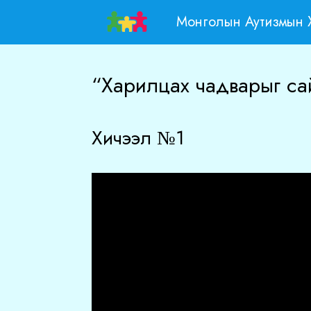
Skip
Монголын Аутизмын 
to
content
“Харилцах чадварыг са
Хичээл №1
Video
Player