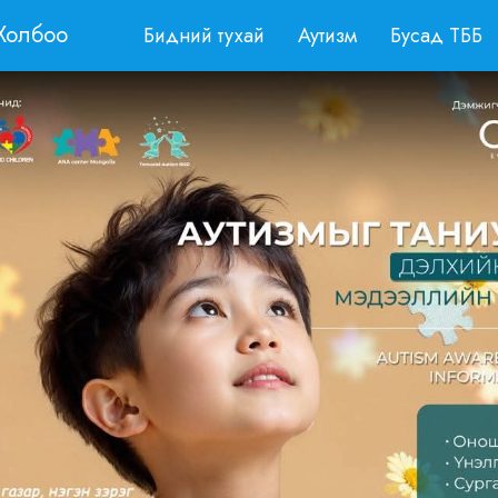
Холбоо
Бидний тухай
Аутизм
Бусад ТББ