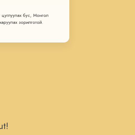
 цуглуулах бус, Монгол 
аруулах зорилготой. 
ч байна вэ?
агдаж байна вэ?
 бодит нөхцөл байдал ямар 
лэгийн түвшин ямар байна 
ut!