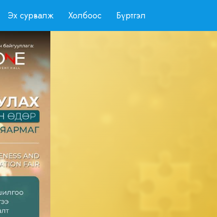
Эх сурвалж
Холбоос
Бүртгэл