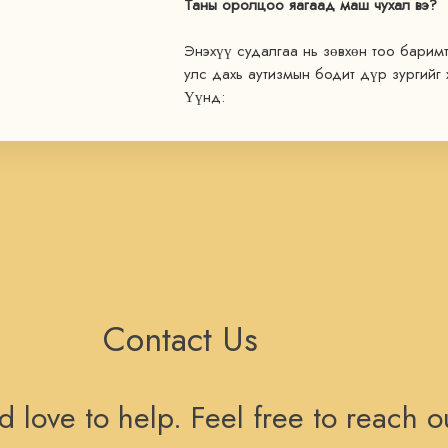
Таны оролцоо яагаад маш чухал вэ?
Энэхүү судалгаа нь зөвхөн тоо баримт
улс дахь аутизмын бодит дүр зургийг х
Үүнд:
• Гэр бүлүүд ямар бэрхшээлтэй тулгар
• Ямар үйлчилгээ байгаа, ямар нь дут
• Хүртээмж, өртөг, тэгш хамруулалтын
байгаа вэ?
• Олон нийтийн мэдлэг, ойлголт, дэмж
Contact Us
вэ?
Та энэхүү судалгаанд оролцсоноор:
 love to help. Feel free to reach o