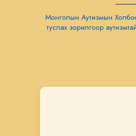
Монголын Аутизмын Холбоо
туслах зорилгоор аутизмта