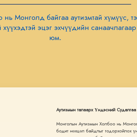
 нь Монголд байгаа аутизмтай хүмүүс, т
й хүүхэдтэй эцэг эхчүүдийн санаачлагаар
юм.
Аутизмын талаарх Үндэсний Судалгаа
Монголын Аутизмын Холбоо нь Монгол
бодит нөхцөл байдлыг тодорхойлох ү