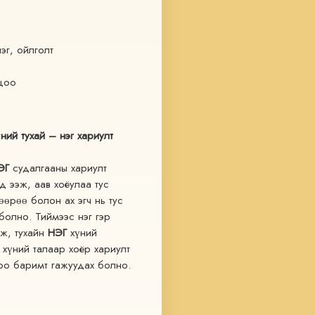
эг, ойлголт
лцоо
ний тухай – нэг хариулт
ЭГ
 судалгааны хариулт 
д ээж, аав хоёулаа тус 
өөрөө болон ах эгч нь тус 
олно. Тиймээс нэг гэр 
, тухайн 
НЭГ
 хүний 
 хүний талаар хоёр хариулт 
оо баримт гажуудах болно.