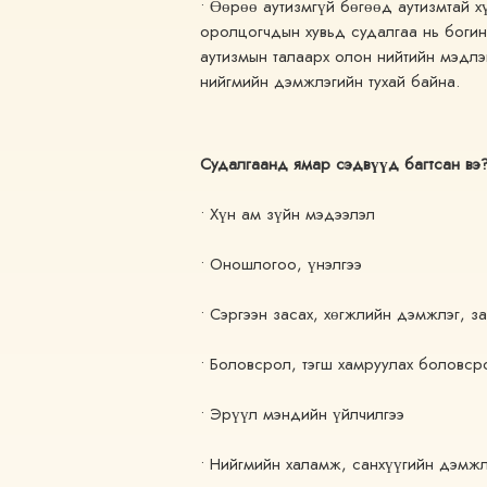
• Өөрөө аутизмгүй бөгөөд аутизмтай х
оролцогчдын хувьд судалгаа нь богин
аутизмын талаарх олон нийтийн мэдлэг,
нийгмийн дэмжлэгийн тухай байна.
Судалгаанд ямар сэдвүүд багтсан вэ
• Хүн ам зүйн мэдээлэл
• Оношлогоо, үнэлгээ
• Сэргээн засах, хөгжлийн дэмжлэг, з
• Боловсрол, тэгш хамруулах боловср
• Эрүүл мэндийн үйлчилгээ
• Нийгмийн халамж, санхүүгийн дэмжл