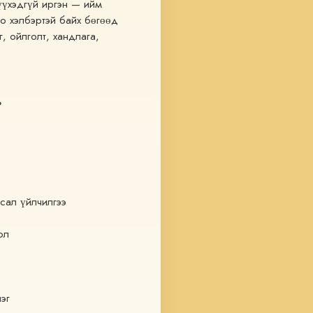
үүхэдгүй иргэн — ийм 
о хэлбэртэй байх бөгөөд 
 ойлголт, хандлага, 
?
асал үйлчилгээ
ол
эг