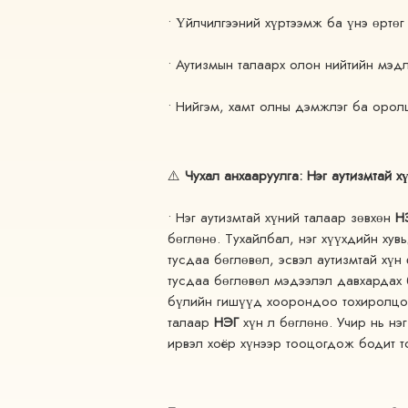
• Үйлчилгээний хүртээмж ба үнэ өртөг
• Аутизмын талаарх олон нийтийн мэдл
• Нийгэм, хамт олны дэмжлэг ба оро
⚠️ 
Чухал анхааруулга: Нэг аутизмтай хү
• Нэг аутизмтай хүний талаар зөвхөн 
Н
бөглөнө. Тухайлбал, нэг хүүхдийн хувь
тусдаа бөглөвөл, эсвэл аутизмтай хүн 
тусдаа бөглөвөл мэдээлэл давхардах б
бүлийн гишүүд хоорондоо тохиролцож
талаар 
НЭГ
 хүн л бөглөнө. Учир нь нэг
ирвэл хоёр хүнээр тооцогдож бодит т