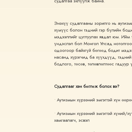
судалгаа эхлүүлж байна.
Энэхүү судалгааны зорилго нь аутизмы
хүмүүс болон тэдний гэр бүлийн бодит
мэдээллийг цуглуулах явдал юм. Ийм т
үндэслэл бол Монгол Улсад нотолгоо
одоогоор байхгүй бөгөөд бодит мэдээ
насанд хүрэгчид ба хүүхдүүд, тэдний
бодлого, төсөв, төлөвлөлтөөс гадуур 
Судалгааг хэн бөглөж болох вэ?
• Аутизмын хүрээний эмгэгтэй хүн өөрө
• Аутизмын хүрээний эмгэгтэй хүний/хү
хамгаалагч, эсвэл