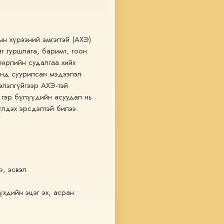
н хүрээний эмгэгтэй (АХЭ) 
 туршлага, баримт, тоон 
өрлийн судалгаа хийх 
нд суурилсан мэдээлэл 
лэлгүйгээр АХЭ-тэй 
 гэр бүлүүдийн асуудал нь 
үлдэх эрсдэлтэй билээ.
ө, эсвэл
үхдийн эцэг эх, асран 