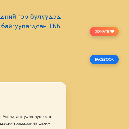
эдний гэр бүлүүдэд
 байгуулагдсан ТББ
DONATE
FACEBOOK
 Улсад анх удаа аутизмын 
ндэсний хэмжээний цахим 